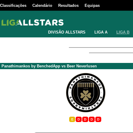
Classificações
Calendário
Resultados
Equipas
DIVISÃO ALLSTARS
LIGA A
LIGA B
Panathimankos by BenchedApp
vs
Beer Neverlusen
E
D
D
D
D