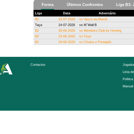
Forma
Últimos Confrontos
Liga B3: 
Liga
Data
Adversário
B2
15-07-2026
vs
Vasco da Mamã
Taça
14-07-2026
vs
M´Wall B
B2
30-06-2026
vs
Members Club by Homing
B2
23-06-2026
vs
Feye
B2
18-06-2026
vs
Chutos e Pontapés
Contactos
Jogador
Lista d
Política
Manual 