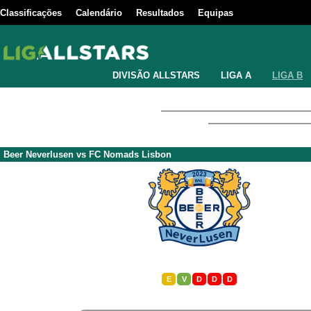
Classificações
Calendário
Resultados
Equipas
DIVISÃO ALLSTARS
LIGA A
LIGA B
Beer Neverlusen
vs
FC Nomads Lisbon
E
V
D
D
D