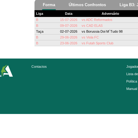
Forma
Últimos Confrontos
Liga B3: 
Liga
Data
Adversário
B
15-07-2026
vs
ADC Reformados
B
09-07-2026
vs
CAD ELAS
Taça
02-07-2026
vs
Borussia Doi M´Tudo 98
B
29-06-2026
vs
Viola FC
B
23-06-2026
vs
Futah Sports Club
Contactos
Jogador
Lista d
Política
Manual 