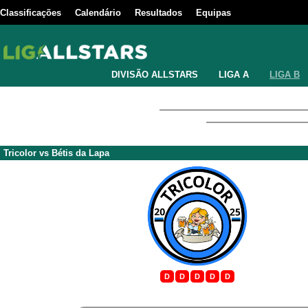
Classificações
Calendário
Resultados
Equipas
DIVISÃO ALLSTARS
LIGA A
LIGA B
Tricolor
vs
Bétis da Lapa
D
D
D
D
D