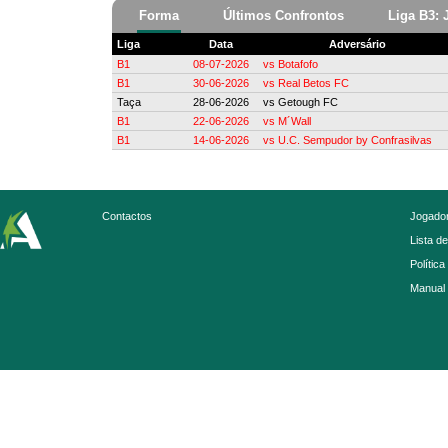
Forma
Últimos Confrontos
Liga B3: 
Liga
Data
Adversário
B1
08-07-2026
vs
Botafofo
B1
30-06-2026
vs
Real Betos FC
Taça
28-06-2026
vs
Getough FC
B1
22-06-2026
vs
M´Wall
B1
14-06-2026
vs
U.C. Sempudor by Confrasilvas
Contactos
Jogador
Lista d
Política
Manual 