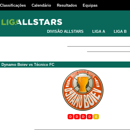
Classificações
Calendário
Resultados
Equipas
DIVISÃO ALLSTARS
LIGA A
LIGA B
Dynamo Boiev
vs
Técnico FC
D
D
D
D
E