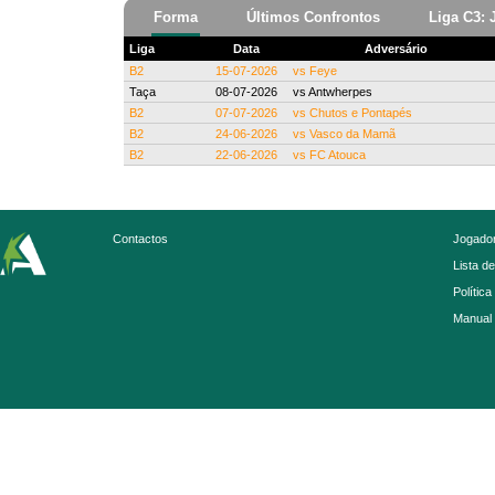
Forma
Últimos Confrontos
Liga C3: 
Liga
Data
Adversário
B2
15-07-2026
vs
Feye
Taça
08-07-2026
vs
Antwherpes
B2
07-07-2026
vs
Chutos e Pontapés
B2
24-06-2026
vs
Vasco da Mamã
B2
22-06-2026
vs
FC Atouca
Contactos
Jogador
Lista d
Política
Manual 