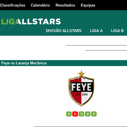
Classificações
Calendário
Resultados
Equipas
DIVISÃO ALLSTARS
LIGA A
LIGA B
Feye
vs
Laranja Mecânica
V
D
V
V
V