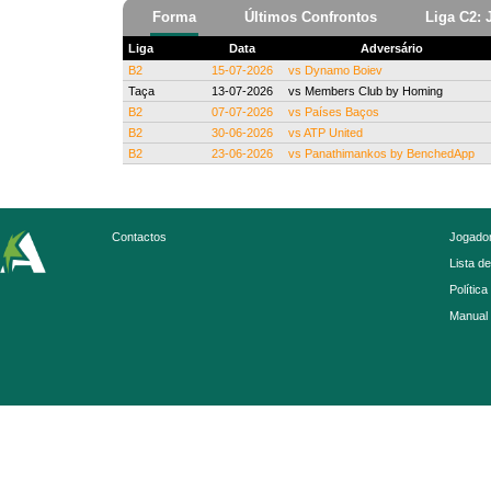
Forma
Últimos Confrontos
Liga C2: 
Liga
Data
Adversário
B2
15-07-2026
vs
Dynamo Boiev
Taça
13-07-2026
vs
Members Club by Homing
B2
07-07-2026
vs
Países Baços
B2
30-06-2026
vs
ATP United
B2
23-06-2026
vs
Panathimankos by BenchedApp
Contactos
Jogador
Lista d
Política
Manual 