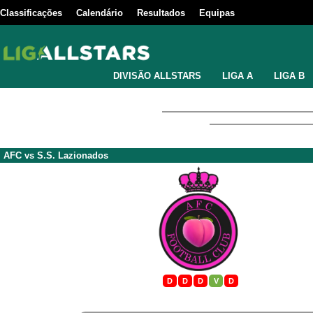
Classificações
Calendário
Resultados
Equipas
DIVISÃO ALLSTARS
LIGA A
LIGA B
AFC
vs
S.S. Lazionados
D
D
D
V
D