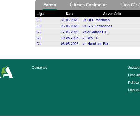
Forma
Últimos Confrontos
Liga C1: 
Liga
Data
Adversário
C1
31-05-2026
vs
UFC Manhoso
C1
26-05-2026
vs
S.S. Lazionados
C1
17-05-2026
vs
Al-Vahlad F.C.
C1
10-05-2026
vs
WB FC
C1
03-05-2026
vs
Heróis do Bar
Contactos
Jogador
Lista d
Política
Manual 