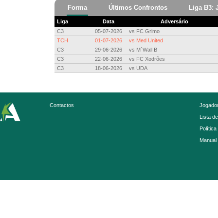
Forma
Últimos Confrontos
Liga B3: 
Liga
Data
Adversário
C3
05-07-2026
vs
FC Grimo
TCH
01-07-2026
vs
Med United
C3
29-06-2026
vs
M´Wall B
C3
22-06-2026
vs
FC Xodrões
C3
18-06-2026
vs
UDA
Contactos
Jogador
Lista d
Política
Manual 