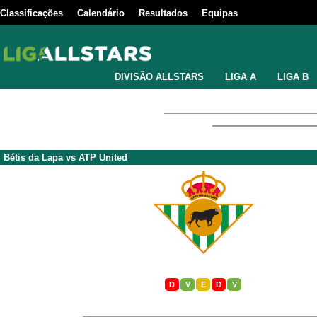
Classificações
Calendário
Resultados
Equipas
DIVISÃO ALLSTARS
LIGA A
LIGA B
Bétis da Lapa
vs
ATP United
D
V
E
D
V