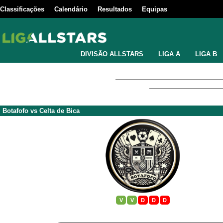
Classificações
Calendário
Resultados
Equipas
DIVISÃO ALLSTARS
LIGA A
LIGA B
Botafofo
vs
Celta de Bica
V
V
D
D
D