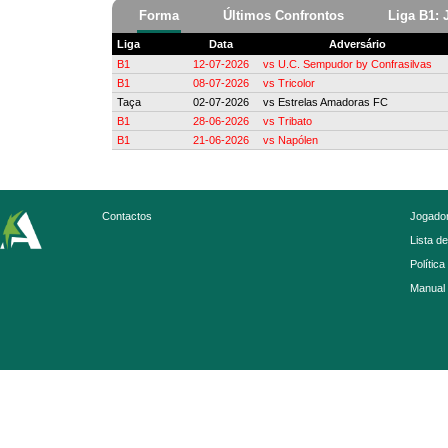
Forma
Últimos Confrontos
Liga B1: 
Liga
Data
Adversário
B1
12-07-2026
vs
U.C. Sempudor by Confrasilvas
B1
08-07-2026
vs
Tricolor
Taça
02-07-2026
vs
Estrelas Amadoras FC
B1
28-06-2026
vs
Tribato
B1
21-06-2026
vs
Napólen
Contactos
Jogador
Lista d
Política
Manual 