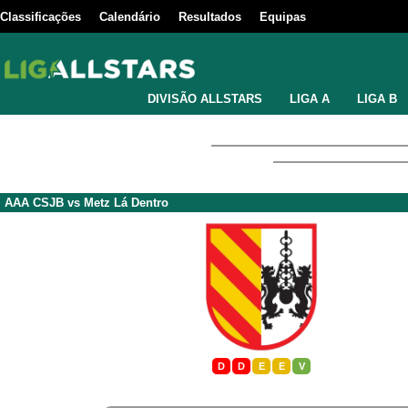
Classificações
Calendário
Resultados
Equipas
DIVISÃO ALLSTARS
LIGA A
LIGA B
AAA CSJB
vs
Metz Lá Dentro
D
D
E
E
V