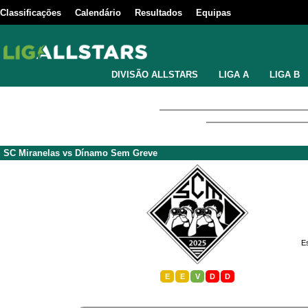
Classificações
Calendário
Resultados
Equipas
DIVISÃO ALLSTARS
LIGA A
LIGA B
SC Miranelas
vs
Dínamo Sem Greve
Es
E
E
V
D
D