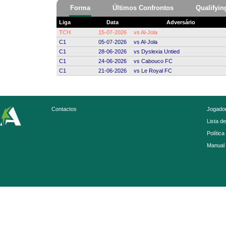
Forma
Últimos Confrontos
Qualifyin
Liga
Data
Adversário
TCH
15-07-2026
vs
Al-Jola
C1
05-07-2026
vs
Al-Jola
C1
28-06-2026
vs
Dyslexia Untied
C1
24-06-2026
vs
Cabouco FC
C1
21-06-2026
vs
Le Royal FC
Contactos
Jogador
Lista d
Política
Manual 