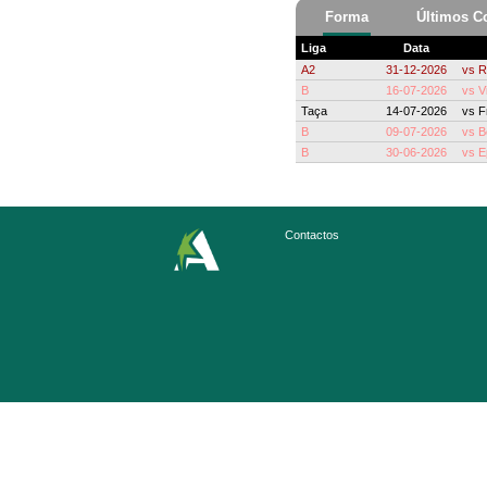
Forma
Últimos C
Liga
Data
A2
31-12-2026
vs
R
B
16-07-2026
vs
V
Taça
14-07-2026
vs
F
B
09-07-2026
vs
B
B
30-06-2026
vs
E
Contactos