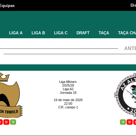
Di
Equipas
LIGA A
LIGA B
LIGA C
DRAFT
TAÇA
TAÇA CH
ANT
Liga Allstars
2025/26
Liga A2
Jornada 16
19 de maio de 2026
22:00
CIF, campo 1
D
D
V
V
D