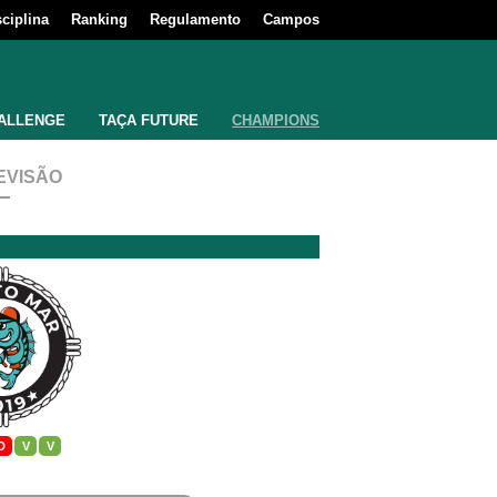
sciplina
Ranking
Regulamento
Campos
ALLENGE
TAÇA FUTURE
CHAMPIONS
EVISÃO
D
V
V