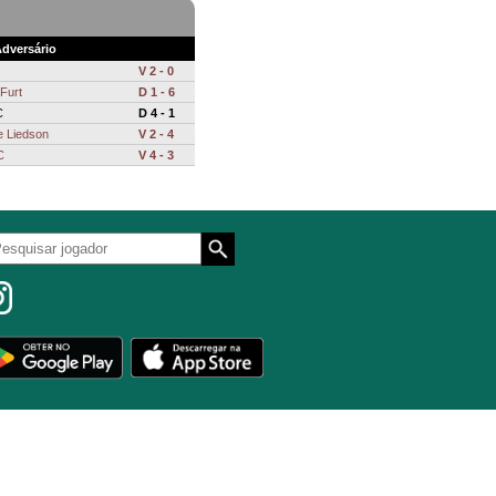
dversário
V 2 - 0
Furt
D 1 - 6
C
D 4 - 1
e Liedson
V 2 - 4
C
V 4 - 3