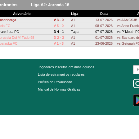
onfrontos
Liga A2: Jornada 16
Adversário
Liga
Data
A
osenborga
V 3 - 0
A1
13-07-2026
vs
AAA CSJB
iola FC
V 5 - 0
A1
08-07-2026
vs
Anne Frank
rankfruta FC
D 4 - 1
Taça
07-07-2026
vs
P´Mouth F
orussia Doi M´Tudo 98
D 2 - 3
A1
01-07-2026
vs
Standard d
pataska FC
V 1 - 3
A1
23-06-2026
vs
Getough F
Jogadores inscritos em duas equipas
Lista de estrangeiros regulares
Política de Privacidade
Manual de Normas Gráficas