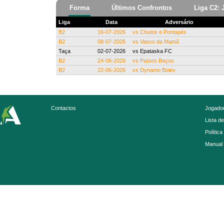
Forma
Últimos Confrontos
Liga C2: 
Liga
Data
Adversário
B2
16-07-2026
vs
Chutos e Pontapés
B2
08-07-2026
vs
Vasco da Mamã
Taça
02-07-2026
vs
Epataska FC
B2
24-06-2026
vs
Países Baços
B2
22-06-2026
vs
Dynamo Boiev
Contactos
Jogador
Lista d
Política
Manual 