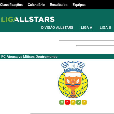
Classificações
Calendário
Resultados
Equipas
DIVISÃO ALLSTARS
LIGA A
LIGA B
FC Atouca
vs
Míticos Doutromundo
V
D
E
V
E