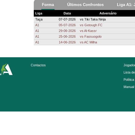
Forma
Últimos Confrontos
Liga A1: 
Liga
Data
Adversário
Taça
07-07-2026
vs
Tiki Taka Ninja
A1
05-07-2026
vs
Getough FC
A1
29-06-2026
vs
Al-Kassr
A1
25-06-2026
vs
Fassuogolo
A1
14-06-2026
vs
AC Milha
Contactos
Jogador
Lista d
Política
Manual 