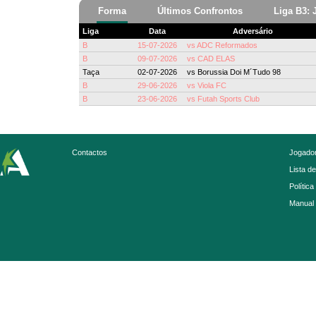
Forma
Últimos Confrontos
Liga B3: 
Liga
Data
Adversário
B
15-07-2026
vs
ADC Reformados
B
09-07-2026
vs
CAD ELAS
Taça
02-07-2026
vs
Borussia Doi M´Tudo 98
B
29-06-2026
vs
Viola FC
B
23-06-2026
vs
Futah Sports Club
Contactos
Jogador
Lista d
Política
Manual 