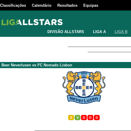
Classificações
Calendário
Resultados
Equipas
DIVISÃO ALLSTARS
LIGA A
LIGA B
Beer Neverlusen
vs
FC Nomads Lisbon
E
V
D
D
D