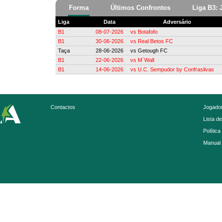
Forma
Últimos Confrontos
Liga B3: 
Liga
Data
Adversário
B1
08-07-2026
vs
Botafofo
B1
30-06-2026
vs
Real Betos FC
Taça
28-06-2026
vs
Getough FC
B1
22-06-2026
vs
M´Wall
B1
14-06-2026
vs
U.C. Sempudor by Confrasilvas
Contactos
Jogador
Lista d
Política
Manual 