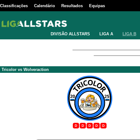
Classificações
Calendário
Resultados
Equipas
DIVISÃO ALLSTARS
LIGA A
LIGA B
Tricolor
vs
Wolveraction
D
D
D
D
D