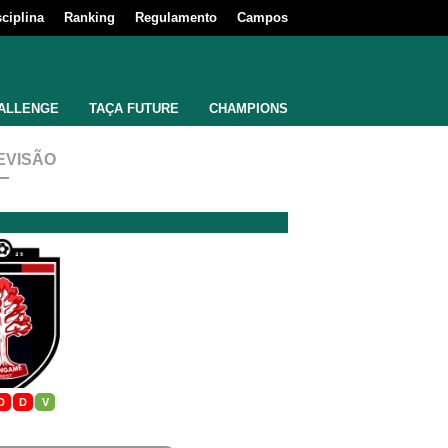
sciplina
Ranking
Regulamento
Campos
ALLENGE
TAÇA FUTURE
CHAMPIONS
EVISÃO
D
D
V