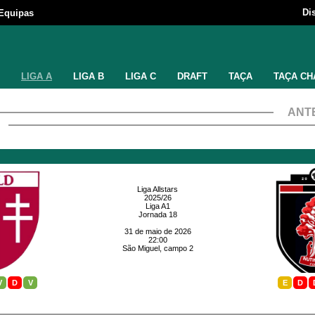
Di
Equipas
LIGA A
LIGA B
LIGA C
DRAFT
TAÇA
TAÇA CH
ANT
Liga Allstars
2025/26
Liga A1
Jornada 18
31 de maio de 2026
22:00
São Miguel, campo 2
V
D
V
E
D