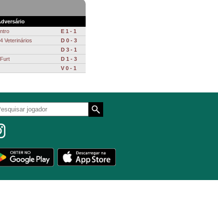
dversário
ntro
E 1 - 1
 Veterinários
D 0 - 3
D 3 - 1
Furt
D 1 - 3
V 0 - 1