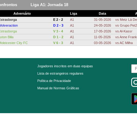
onfrontos
Liga A1: Jornada 18
Adversário
Liga
Data
A
Estrasborga
E 2 - 2
A1
31-05-2026
vs
Metz Lá De
Wolveraction
D 2 - 3
A1
24-05-2026
vs
Grupo Pet24
Estrasborga
V 3 - 4
A1
17-05-2026
vs
Al-Kassr
ston Billa
D 1 - 2
A1
11-05-2026
vs
Anne Frank
Moleicester City FC
V 6 - 3
A1
03-05-2026
vs
AC Milha
Jogadores inscritos em duas equipas
Lista de estrangeiros regulares
Política de Privacidade
Manual de Normas Gráficas