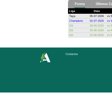
Forma
Últimos C
Liga
Data
Taça
05-07-2026
vs
Champions
02-07-2026
vs
DA
28-06-2026
vs
DA
25-06-2026
vs
A
DA
22-06-2026
vs
Contactos