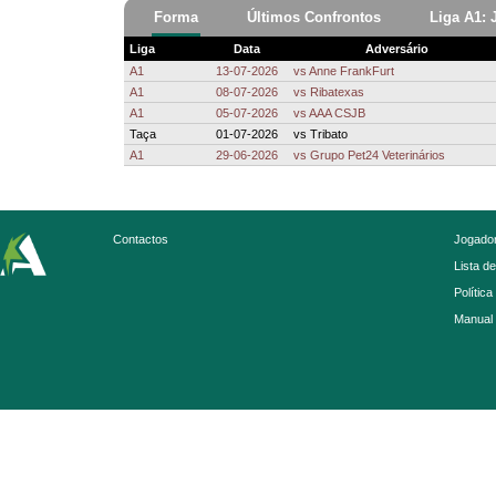
Forma
Últimos Confrontos
Liga A1: 
Liga
Data
Adversário
A1
13-07-2026
vs
Anne FrankFurt
A1
08-07-2026
vs
Ribatexas
A1
05-07-2026
vs
AAA CSJB
Taça
01-07-2026
vs
Tribato
A1
29-06-2026
vs
Grupo Pet24 Veterinários
Contactos
Jogador
Lista d
Política
Manual 