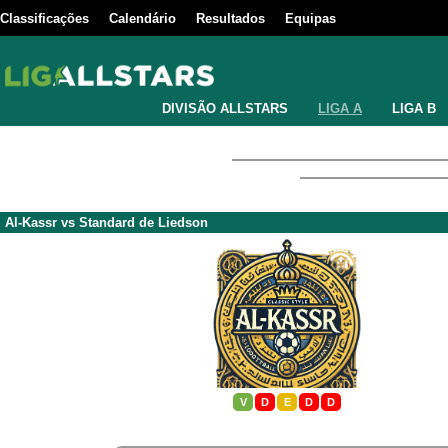
Classificações
Calendário
Resultados
Equipas
DIVISÃO ALLSTARS
LIGA A
LIGA B
Al-Kassr
vs
Standard de Liedson
V
D
E
D
D