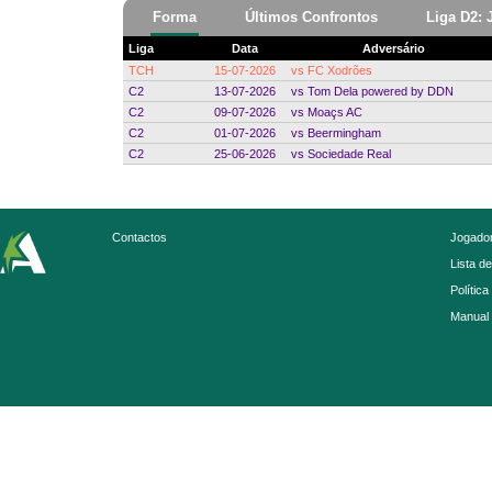
Forma
Últimos Confrontos
Liga D2: 
Liga
Data
Adversário
TCH
15-07-2026
vs
FC Xodrões
C2
13-07-2026
vs
Tom Dela powered by DDN
C2
09-07-2026
vs
Moaçs AC
C2
01-07-2026
vs
Beermingham
C2
25-06-2026
vs
Sociedade Real
Contactos
Jogador
Lista d
Política
Manual 