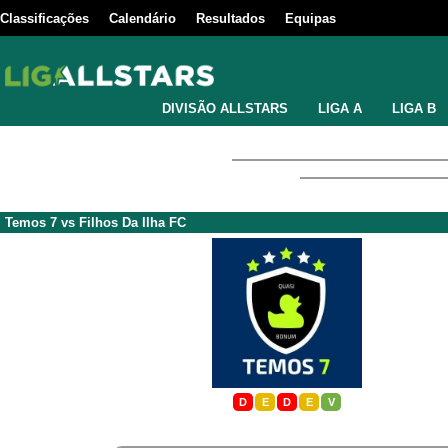
Classificações
Calendário
Resultados
Equipas
DIVISÃO ALLSTARS
LIGA A
LIGA B
Temos 7
vs
Filhos Da Ilha FC
D
E
D
E
V