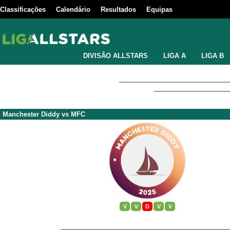
Classificações
Calendário
Resultados
Equipas
DIVISÃO ALLSTARS
LIGA A
LIGA B
Manchester Diddy
vs
MFC
V
V
D
V
V