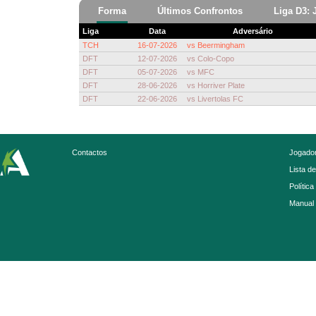
Forma
Últimos Confrontos
Liga D3: 
Liga
Data
Adversário
TCH
16-07-2026
vs
Beermingham
DFT
12-07-2026
vs
Colo-Copo
DFT
05-07-2026
vs
MFC
DFT
28-06-2026
vs
Horriver Plate
DFT
22-06-2026
vs
Livertolas FC
Contactos
Jogador
Lista d
Política
Manual 