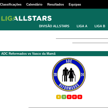
Classificações
Calendário
Resultados
Equipas
DIVISÃO ALLSTARS
LIGA A
LIGA B
ADC Reformados
vs
Vasco da Mamã
E
V
D
D
D