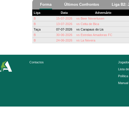
Forma
Últimos Confrontos
Liga B2: 
Liga
Data
Adversário
B
15-07-2026
vs
Beer Neverlusen
B
13-07-2026
vs
Celta de Bica
Taça
07-07-2026
vs
Carapaus do Lis
B
30-06-2026
vs
Estrelas Amadoras FC
B
24-06-2026
vs
La Nevera
Contactos
Jogador
Lista d
Política
Manual 