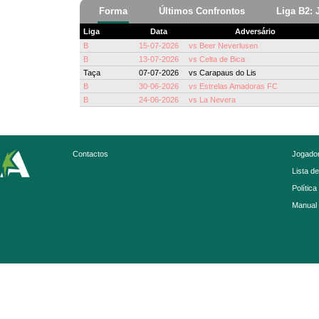
Forma
Últimos Confrontos
Liga B2: 
Liga
Data
Adversário
B
15-07-2026
vs
Beer Neverlusen
B
13-07-2026
vs
Celta de Bica
Taça
07-07-2026
vs
Carapaus do Lis
B
30-06-2026
vs
Estrelas Amadoras FC
B
24-06-2026
vs
La Nevera
Contactos
Jogador
Lista d
Política
Manual 