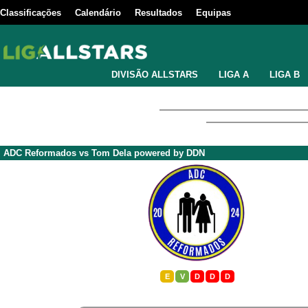
Classificações
Calendário
Resultados
Equipas
DIVISÃO ALLSTARS
LIGA A
LIGA B
ADC Reformados
vs
Tom Dela powered by DDN
E
V
D
D
D